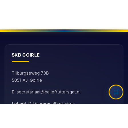
SKB GOIRLE
Tilburgseweg 70B
5051 AJ, Goirle
E: secretariaat@ballefruttersgat.nl
Let op!
Dit is
geen
afhaaladres.