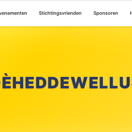
venementen
Stichtingsvrienden
Sponsoren
DÈHEDDEWELLU