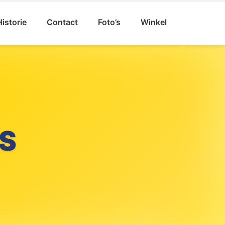
Historie
Contact
Foto’s
Winkel
S