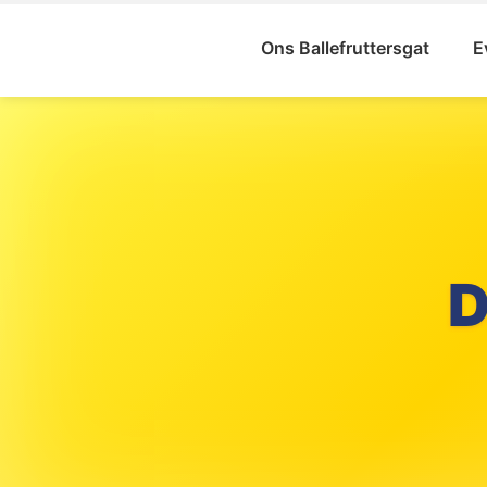
Ons Ballefruttersgat
E