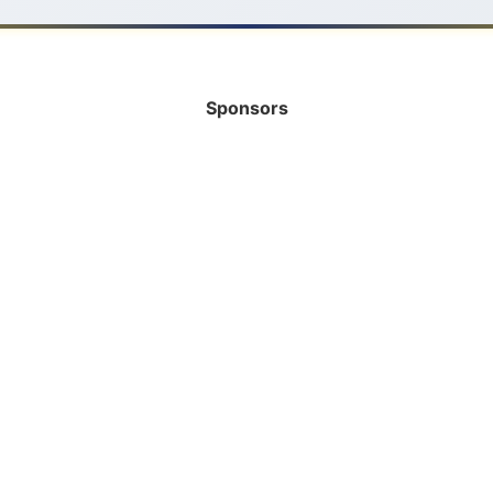
Sponsors
INFORMATIE
HELP MEE!
Bank
Vrijwilliger
Rabobank