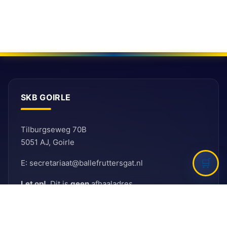
SKB GOIRLE
Tilburgseweg 70B
5051 AJ, Goirle
E: secretariaat@ballefruttersgat.nl
Let op!
Dit is
geen
afhaaladres.