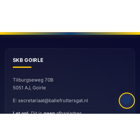
SKB GOIRLE
Tilburgseweg 70B
5051 AJ, Goirle
E: secretariaat@ballefruttersgat.nl
Let op!
Dit is
geen
afhaaladres.