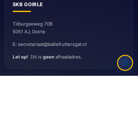
SKB GOIRLE
Tilburgseweg 70B
5051 AJ, Goirle
E: secretariaat@ballefruttersgat.nl
Let op!
Dit is
geen
afhaaladres.
INFORMATIE
Bank
Rabobank
BIC: RABNL2U
IBAN: NL90 RABO 0155 6261 08