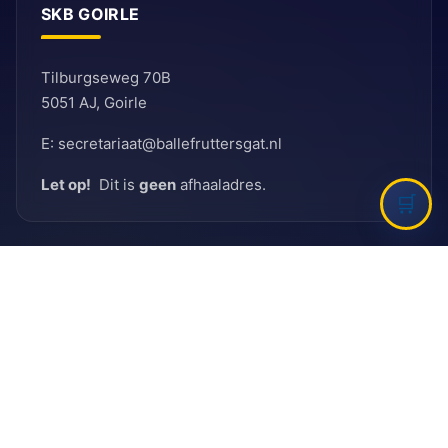
SKB GOIRLE
Tilburgseweg 70B
5051 AJ, Goirle
E: secretariaat@ballefruttersgat.nl
Let op!
Dit is
geen
afhaaladres.
INFORMATIE
Bank
Rabobank
BIC: RABNL2U
IBAN: NL90 RABO 0155 6261 08