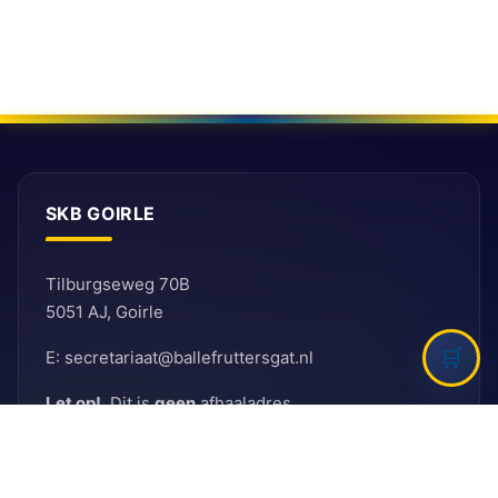
SKB GOIRLE
Tilburgseweg 70B
5051 AJ, Goirle
E: secretariaat@ballefruttersgat.nl
Let op!
Dit is
geen
afhaaladres.