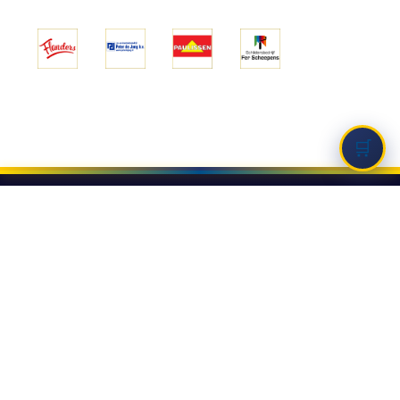
SKB GOIRLE
Tilburgseweg 70B
5051 AJ, Goirle
E: secretariaat@ballefruttersgat.nl
Let op!
Dit is
geen
afhaaladres.