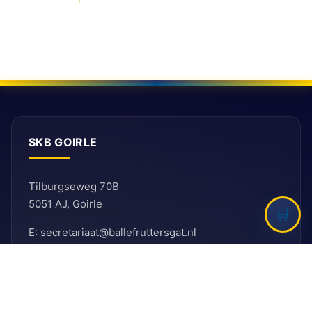
SKB GOIRLE
Tilburgseweg 70B
5051 AJ, Goirle
E: secretariaat@ballefruttersgat.nl
Let op!
Dit is
geen
afhaaladres.