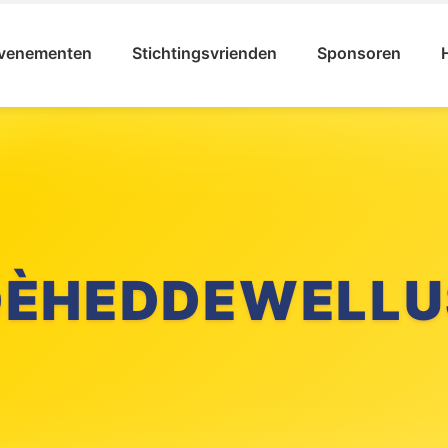
venementen
Stichtingsvrienden
Sponsoren
DÈHEDDEWELLU