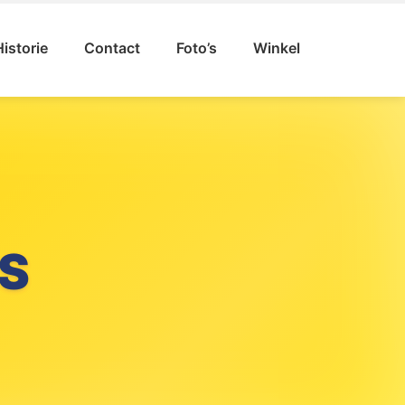
Historie
Contact
Foto’s
Winkel
S