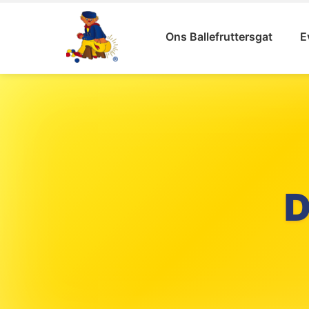
Ons Ballefruttersgat
E