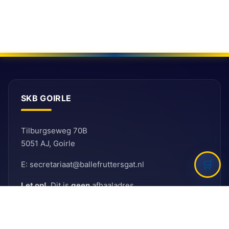
SKB GOIRLE
Tilburgseweg 70B
5051 AJ, Goirle
E: secretariaat@ballefruttersgat.nl
Let op!
Dit is
geen
afhaaladres.