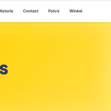
Historie
Contact
Foto’s
Winkel
S