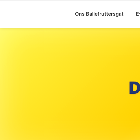
Ons Ballefruttersgat
E