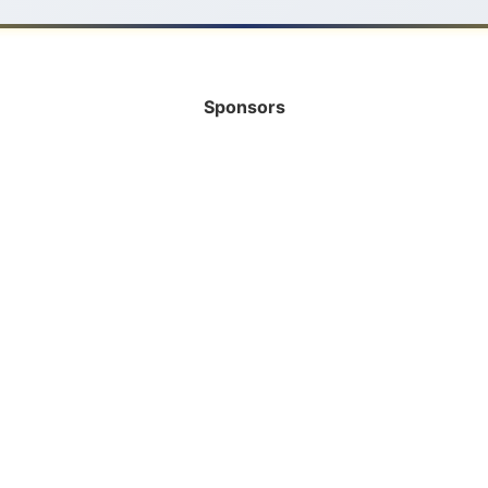
Sponsors
INFORMATIE
HELP MEE!
Bank
Vrijwilliger
Rabobank