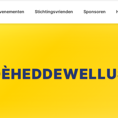
venementen
Stichtingsvrienden
Sponsoren
DÈHEDDEWELLU