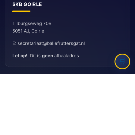
SKB GOIRLE
Tilburgseweg 70B
5051 AJ, Goirle
E: secretariaat@ballefruttersgat.nl
Let op!
Dit is
geen
afhaaladres.
INFORMATIE
Bank
Rabobank
BIC: RABNL2U
IBAN: NL90 RABO 0155 6261 08