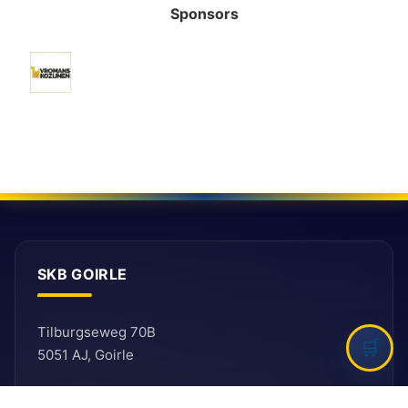
Sponsors
SKB GOIRLE
Tilburgseweg 70B
5051 AJ, Goirle
E: secretariaat@ballefruttersgat.nl