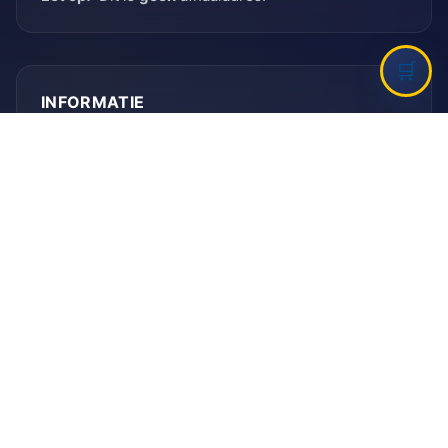
INFORMATIE
Bank
Rabobank
BIC: RABNL2U
IBAN: NL90 RABO 0155 6261 08
KVK
KVK-nummer: 41096012
HELP MEE!