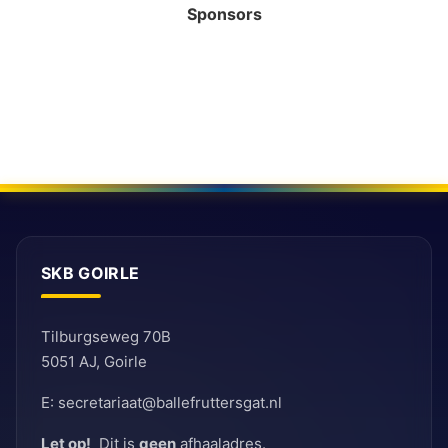
Sponsors
SKB GOIRLE
Tilburgseweg 70B
5051 AJ, Goirle
E: secretariaat@ballefruttersgat.nl
Let op!
Dit is
geen
afhaaladres.