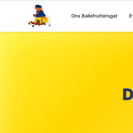
Ons Ballefruttersgat
E