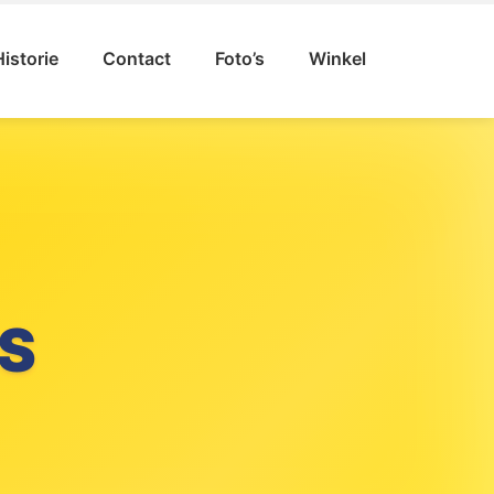
Historie
Contact
Foto’s
Winkel
S