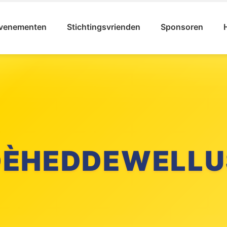
venementen
Stichtingsvrienden
Sponsoren
DÈHEDDEWELLU